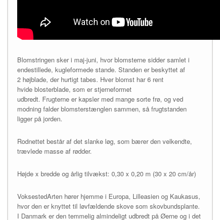
Blomstringen sker i maj-juni, hvor blomsterne sidder samlet i
endestillede, kugleformede stande. Standen er beskyttet af
2 højblade, der hurtigt tabes. Hver blomst har 6 rent
hvide blosterblade, som er stjerneformet
udbredt. Frugterne er kapsler med mange sorte frø, og ved
modning falder blomsterstænglen sammen, så frugtstanden
ligger på jorden.
Rodnettet består af det slanke løg, som bærer den velkendte,
trævlede masse af rødder.
Højde x bredde og årlig tilvækst: 0,30 x 0,20 m (30 x 20 cm/år)
VoksestedArten hører hjemme i Europa, Lilleasien og Kaukasus,
hvor den er knyttet til løvfældende skove som skovbundsplante.
I Danmark er den temmelig almindeligt udbredt på Øerne og i det