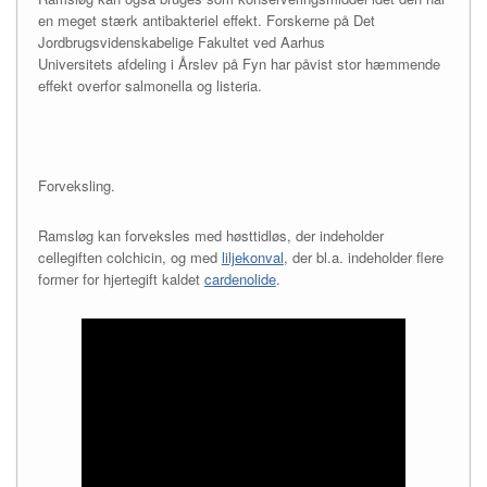
en meget stærk antibakteriel effekt. Forskerne på Det
Jordbrugsvidenskabelige Fakultet ved Aarhus
Universitets afdeling i Årslev på Fyn har påvist stor hæmmende
effekt overfor salmonella og listeria.
Forveksling.
Ramsløg kan forveksles med høsttidløs, der indeholder
cellegiften colchicin, og med
liljekonval
, der bl.a. indeholder flere
former for hjertegift kaldet
cardenolide
.