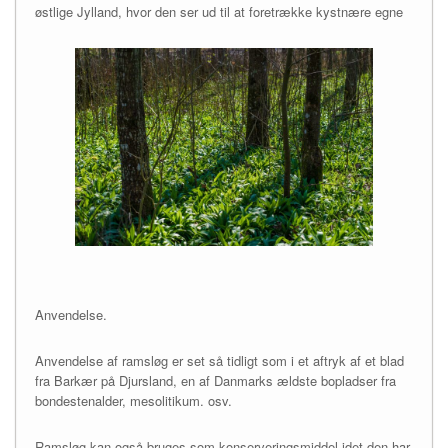
østlige Jylland, hvor den ser ud til at foretrække kystnære egne
Anvendelse.
Anvendelse af ramsløg er set så tidligt som i et aftryk af et blad
fra Barkær på Djursland, en af Danmarks ældste bopladser fra
bondestenalder, mesolitikum. osv.
Ramsløg kan også bruges som konserveringsmiddel idet den har