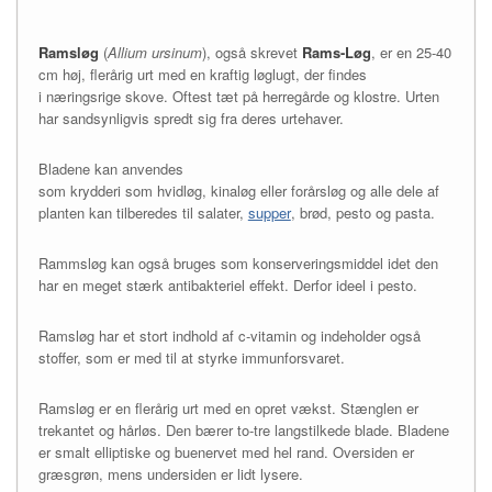
Ramsløg
(
Allium ursinum
), også skrevet
Rams-Løg
, er en 25-40
cm høj, flerårig urt med en kraftig løglugt, der findes
i næringsrige skove. Oftest tæt på herregårde og klostre. Urten
har sandsynligvis spredt sig fra deres urtehaver.
Bladene kan anvendes
som krydderi som hvidløg, kinaløg eller forårsløg og alle dele af
planten kan tilberedes til salater,
supper
, brød, pesto og pasta.
Rammsløg kan også bruges som konserveringsmiddel idet den
har en meget stærk antibakteriel effekt. Derfor ideel i pesto.
Ramsløg har et stort indhold af c-vitamin og indeholder også
stoffer, som er med til at styrke immunforsvaret.
Ramsløg er en flerårig urt med en opret vækst. Stænglen er
trekantet og hårløs. Den bærer to-tre langstilkede blade. Bladene
er smalt elliptiske og buenervet med hel rand. Oversiden er
græsgrøn, mens undersiden er lidt lysere.