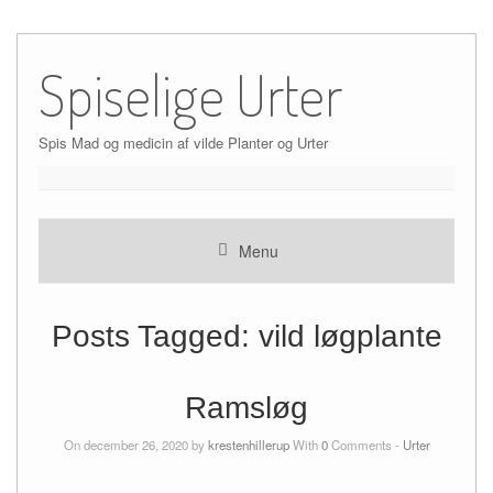
Skip
to
Spiselige Urter
content
Spis Mad og medicin af vilde Planter og Urter
Menu
Posts Tagged:
vild løgplante
Ramsløg
On december 26, 2020 by
krestenhillerup
With
0
Comments -
Urter