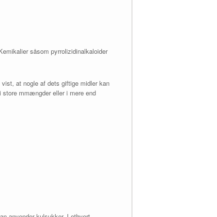
emikalier såsom pyrrolizidinalkaloider
st, at nogle af dets giftige midler kan
 i store mmængder eller i mere end
n anvender kulsukker. I ethvert