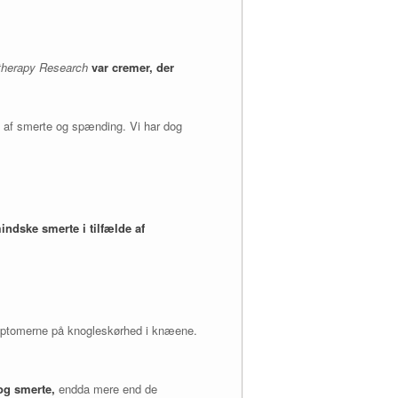
therapy Research
var cremer, der
en af smerte og spænding. Vi har dog
indske smerte i tilfælde af
symptomerne på knogleskørhed i knæene.
og smerte,
endda mere end de