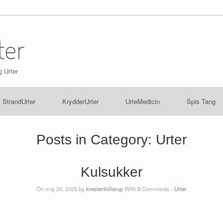
ter
g Urter
StrandUrter
KrydderUrter
UrteMedicin
Spis Tang
Posts in Category:
Urter
Kulsukker
On maj 25, 2025 by
krestenhillerup
With
0
Comments -
Urter