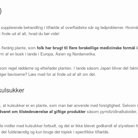
)
n supplerende behandling i tilfælde af overfladiske sår og ledproblemer. Hvor
 finde ud af alt, hvad du bør vide!
n flerårig plante, som
folk har brugt til flere forskellige medicinske formå
orm af en busk i lande i Europa, Asien og Nordamerika.
 som regel rødderne og efterlader planten. I lande såsom Japan bliver det faktis
iger beviserne? Læs med for at finde ud af alt om det.
ulsukker
ke, at kulsukker er en plante, som man bør anvende med forsigtighed. Selvom 
dvaret om tilstedeværelse af giftige produkter
såsom pyrrolizidinalkaloider
rale midler med kulsukker forbudt, og det er ikke blevet godkendt af styrelsen
 det fuldstændig og kun bruge det topisk i specifikke tilfælde.