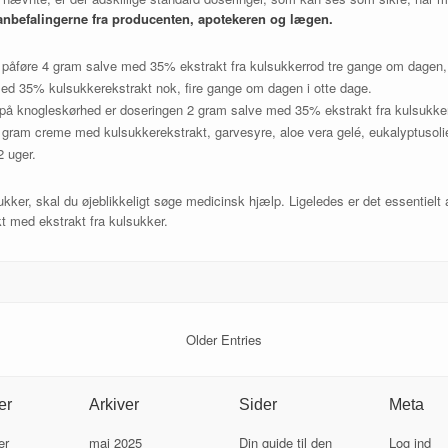
ge anbefalingerne fra producenten, apotekeren og lægen.
an påføre 4 gram salve med 35% ekstrakt fra kulsukkerrod tre gange om dage
med 35% kulsukkerekstrakt nok, fire gange om dagen i otte dage.
å knogleskørhed er doseringen 2 gram salve med 35% ekstrakt fra kulsukkerr
gram creme med kulsukkerekstrakt, garvesyre, aloe vera gelé, eukalyptusoli
2 uger.
kker, skal du øjeblikkeligt søge medicinsk hjælp. Ligeledes er det essentielt
t med ekstrakt fra kulsukker.
Older Entries
er
Arkiver
Sider
Meta
er
maj 2025
Din guide til den
Log ind