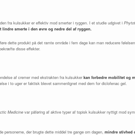
roden fra kulsukker er effektiv mod smerter i ryggen. I et studie udgivet i
Phyto
at lindre smerte i den øvre og nedre del af ryggen.
t påføre dette produkt på det ramte område i fem dage kan man reducere følels
 bekræfte disse effekter.
vendelse af cremer med ekstrakten fra kulsukker
kan forbedre mobilitet og m
relse i to uger er faktisk blevet sammenlignet med dem for diclofenac gel.
actic Medicine
var påføring af aktive typer af topisk kulsukker nyttigt mod 
ede personerne, der brugte dette middel tre gange om dagen,
mindre stivhed 