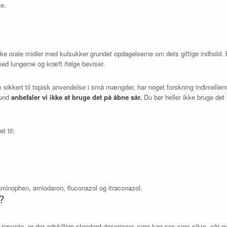
e.
ke orale midler med kulsukker grundet opdagelserne om dets giftige indhold. K
ed lungerne og kræft ifølge beviser.
ikkert til topisk anvendelse i små mængder, har noget forskning indimellem vi
rund
anbefaler vi ikke at bruge det på åbne sår.
Du bør heller ikke bruge det
t til:
minophen, amiodaron, fluconazol og itraconazol.
?
ævnte, er der adskillige standard doseringer, som kan ses som sikre, når ma