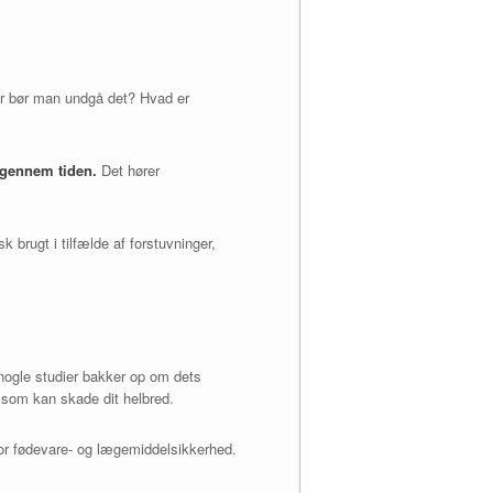
når bør man undgå det? Hvad er
l igennem tiden.
Det hører
k brugt i tilfælde af forstuvninger,
nogle studier bakker op om dets
, som kan skade dit helbred.
 for fødevare- og lægemiddelsikkerhed.