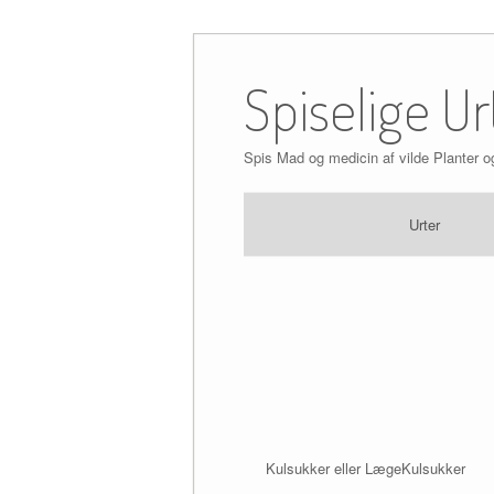
Skip
to
Spiselige Ur
content
Spis Mad og medicin af vilde Planter o
Urter
Kulsukker eller LægeKulsukker