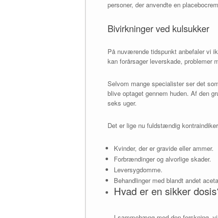
personer, der anvendte en placebocrem
Bivirkninger ved kulsukker
På nuværende tidspunkt anbefaler vi ik
kan forårsager leverskade, problemer m
Selvom mange specialister ser det som s
blive optaget gennem huden. Af den g
seks uger.
Det er lige nu fuldstændig kontraindikere
Kvinder, der er gravide eller ammer.
Forbrændinger og alvorlige skader.
Leversygdomme.
Behandlinger med blandt andet aceta
Hvad er en sikker dosis
I sammehæng med den forskning, vi n