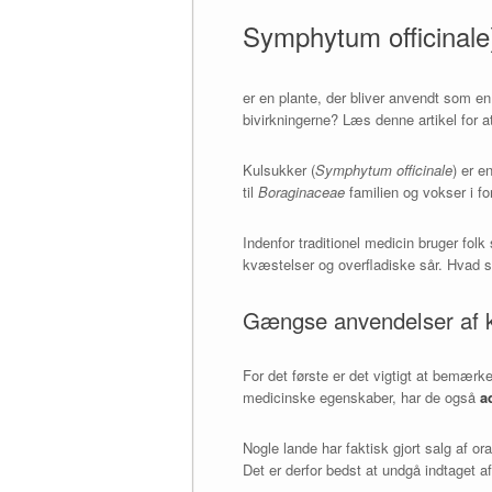
Symphytum officinale
er en plante, der bliver anvendt som e
bivirkningerne? Læs denne artikel for at
Kulsukker (
Symphytum officinale
) er e
til
Boraginaceae
familien og vokser i f
Indenfor traditionel medicin bruger folk
kvæstelser og overfladiske sår. Hvad s
Gængse anvendelser af k
For det første er det vigtigt at bemær
medicinske egenskaber, har de også
a
Nogle lande har faktisk gjort salg af o
Det er derfor bedst at undgå indtaget af