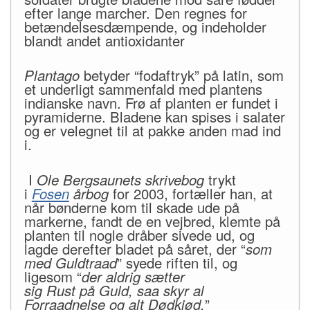
efter lange marcher. Den regnes for
betændelsesdæmpende, og indeholder
blandt andet antioxidanter
Plantago
betyder “fodaftryk” på latin, som
et underligt sammenfald med plantens
indianske navn. Frø af planten er fundet i
pyramiderne. Bladene kan spises i salater
og er velegnet til at pakke anden mad ind
i.
I
Ole Bergsaunets skrivebog
trykt
i
Fosen
årbog
for 2003,
fortæller han, at
når bønderne kom til skade ude på
markerne, fandt de en vejbred, klemte på
planten til nogle dråber sivede ud, og
lagde derefter bladet på såret, der “
som
med Guldtraad
” syede riften til, og
ligesom “
der aldrig sætter
sig Rust på Guld, saa skyr al
Forraadnelse og alt Dødkjød.
”