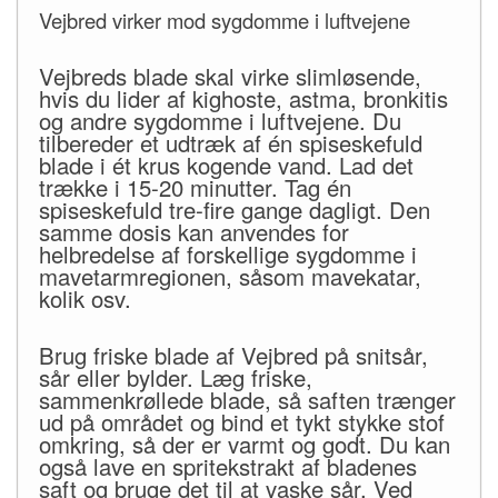
Vejbred virker mod sygdomme i luftvejene
Vejbreds blade skal virke slimløsende,
hvis du lider af kighoste, astma, bronkitis
og andre sygdomme i luftvejene. Du
tilbereder et udtræk af én spiseskefuld
blade i ét krus kogende vand. Lad det
trække i 15-20 minutter. Tag én
spiseskefuld tre-fire gange dagligt. Den
samme dosis kan anvendes for
helbredelse af forskellige sygdomme i
mavetarmregionen, såsom mavekatar,
kolik osv.
Brug friske blade af Vejbred på snitsår,
sår eller bylder. Læg friske,
sammenkrøllede blade, så saften trænger
ud på området og bind et tykt stykke stof
omkring, så der er varmt og godt. Du kan
også lave en spritekstrakt af bladenes
saft og bruge det til at vaske sår. Ved