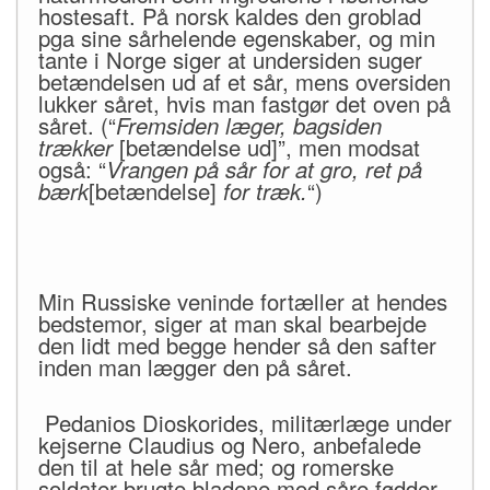
hostesaft. På norsk kaldes den groblad
pga sine sårhelende egenskaber, og min
tante i Norge siger at undersiden suger
betændelsen ud af et sår, mens oversiden
lukker såret, hvis man fastgør det oven på
såret. (“
Fremsiden læger, bagsiden
trækker
[betændelse ud]”, men modsat
også: “
Vrangen på sår for at gro, ret på
bærk
[betændelse]
for træk.
“)
Min Russiske veninde fortæller at hendes
bedstemor, siger at man skal bearbejde
den lidt med begge hender så den safter
inden man lægger den på såret.
Pedanios Dioskorides, militærlæge under
kejserne Claudius og Nero, anbefalede
den til at hele sår med; og romerske
soldater brugte bladene mod såre fødder