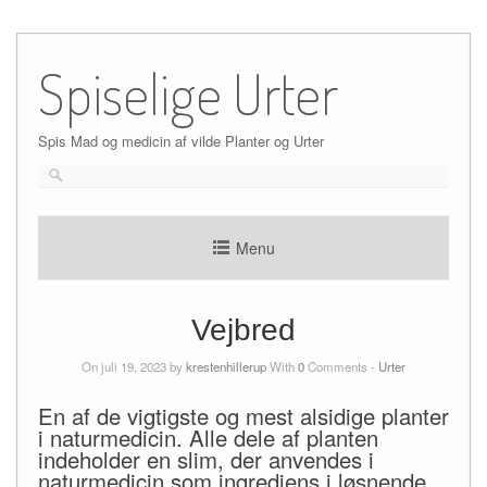
Skip
to
Spiselige Urter
content
Spis Mad og medicin af vilde Planter og Urter
Menu
Vejbred
On juli 19, 2023 by
krestenhillerup
With
0
Comments -
Urter
En af de vigtigste og mest alsidige planter
i naturmedicin. Alle dele af planten
indeholder en slim, der anvendes i
naturmedicin som ingrediens i løsnende