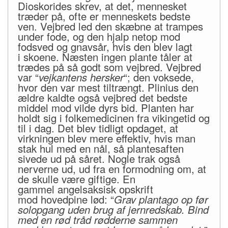
Dioskorides skrev, at det, mennesket
træder på, ofte er menneskets bedste
ven. Vejbred led den skæbne at trampes
under fode, og den hjalp netop mod
fodsved og gnavsår, hvis den blev lagt
i skoene. Næsten ingen plante tåler at
trædes på så godt som vejbred. Vejbred
var “
vejkantens hersker
“; den voksede,
hvor den var mest tiltrængt. Plinius den
ældre kaldte også vejbred det bedste
middel mod vilde dyrs bid. Planten har
holdt sig i folkemedicinen fra vikingetid og
til i dag. Det blev tidligt opdaget, at
virkningen blev mere effektiv, hvis man
stak hul med en nål, så plantesaften
sivede ud på såret. Nogle trak også
nerverne ud, ud fra en formodning om, at
de skulle være giftige. En
gammel angelsaksisk opskrift
mod hovedpine lød: “
Grav plantago op før
solopgang uden brug af jernredskab. Bind
med en rød tråd rødderne sammen